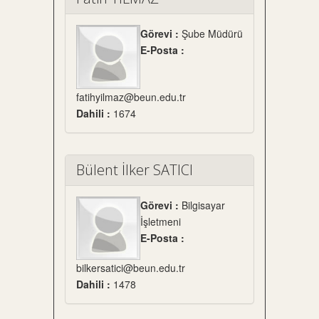
Görevi :
Şube Müdürü
E-Posta :
fatihyilmaz@beun.edu.tr
Dahili :
1674
Bülent İlker SATICI
Görevi :
Bilgisayar
İşletmeni
E-Posta :
bilkersatici@beun.edu.tr
Dahili :
1478