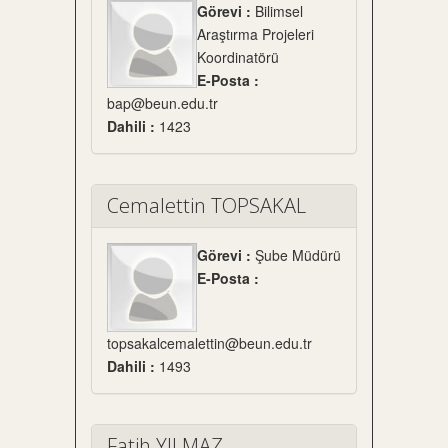
Görevi :
Bilimsel
Araştırma Projeleri
Koordinatörü
E-Posta :
bap@beun.edu.tr
Dahili :
1423
Cemalettin TOPSAKAL
Görevi :
Şube Müdürü
E-Posta :
topsakalcemalettin@beun.edu.tr
Dahili :
1493
Fatih YILMAZ